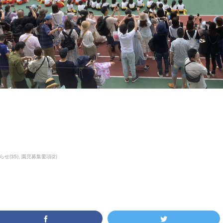
らせ
(
35
)
園児募集要項
(
2
)